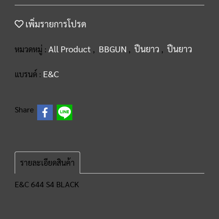
เพิ่มรายการโปรด
All Product
BBGUN
ปืนยาว
ปืนยาว
หมวดหมู่ :
,
,
,
E&C
แบรนด์ :
Share
รายละเอียดสินค้า
E&C 644 S4 BLACK