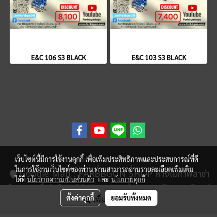
E&C 106 S3 BLACK
E&C 103 S3 BLACK
เว็บไซต์นี้มีการใช้งานคุกกี้ เพื่อเพิ่มประสิทธิภาพและประสบการณ์ที่ดี
ในการใช้งานเว็บไซต์ของท่าน ท่านสามารถอ่านรายละเอียดเพิ่มเติม
Google Map
: FARBBGUN SHOP ห้างเมก้าพลาซ่า
ได้ที่
นโยบายความเป็นส่วนตัว
และ
นโยบายคุกกี้
วังบูรพา ชั้น2 ห้อง B248 ถนนมหาไชย แขวงวังบูรพาภิรมย์
ตั้งค่าคุกกี้
ยอมรับทั้งหมด
เพิ่มลงตะกร้า
เขตพระนคร จังหวัด กรุงเทพ 10200