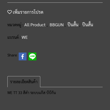
เพิ่มรายการโปรด
All Product
BBGUN
ปืนสั้น
ปืนสั้น
หมวดหมู่ :
,
,
,
WE
แบรนด์ :
Share
รายละเอียดสินค้า
WE TT 33 สีดำ ระบบแก๊ส บีบีกัน