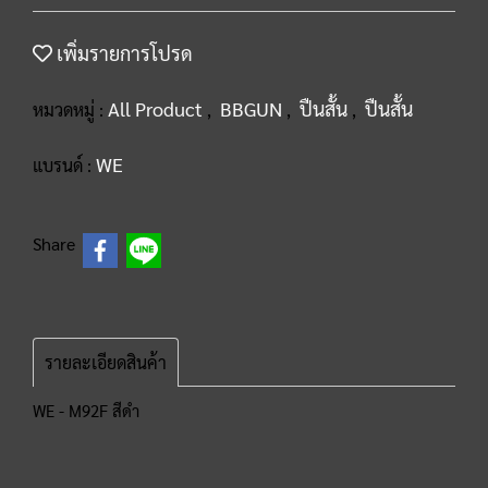
เพิ่มรายการโปรด
All Product
BBGUN
ปืนสั้น
ปืนสั้น
หมวดหมู่ :
,
,
,
WE
แบรนด์ :
Share
รายละเอียดสินค้า
WE - M92F สีดำ